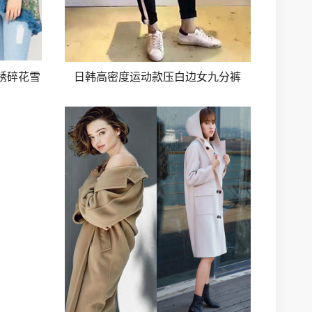
刺绣碎花雪
日韩高密度运动款压白边女九分裤